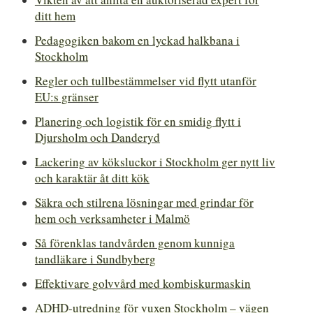
ditt hem
Pedagogiken bakom en lyckad halkbana i
Stockholm
Regler och tullbestämmelser vid flytt utanför
EU:s gränser
Planering och logistik för en smidig flytt i
Djursholm och Danderyd
Lackering av köksluckor i Stockholm ger nytt liv
och karaktär åt ditt kök
Säkra och stilrena lösningar med grindar för
hem och verksamheter i Malmö
Så förenklas tandvården genom kunniga
tandläkare i Sundbyberg
Effektivare golvvård med kombiskurmaskin
ADHD-utredning för vuxen Stockholm – vägen