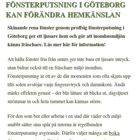
FÖNSTERPUTSNING I GÖTEBORG
KAN FÖRÄNDRA HEMKÄNSLAN
Skinande rena fönster genom proffsig fönsterputsning i
Göteborg ger ett ljusare hem och gör att inomhusmiljön
känns fräschare. Läs mer här för information!
Att hålla fönster fria från smuts ger inte bara ett ljusare intryck,
utan bidrar också till en fräschare miljö inomhus.
Fönsterputsning är ett av de där momenten som ofta skjuts upp
tills solen avslöjar varje fingeravtryck och dammkorn. Ändå
märks effekten genast – det blir lättare att blicka ut, dagsljuset
strömmar in och hela rummet kan kännas större.
För den som bor eller arbetar i en stad där väder och miljö
snabbt sätter sina spår på rutorna är regelbunden
boka
fönsterputsning avgörande. Därför väljer många att