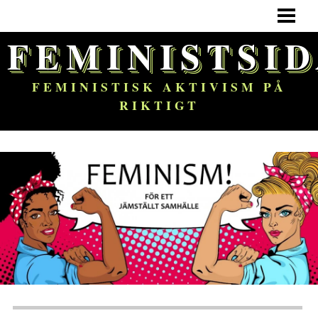
HEM
FEMINISTSI
FEMINISM
OM BLOGGEN
FEMINISTISK AKTIVISM PÅ
RIKTIGT