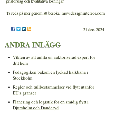
prisförslag och kvalitativa lösningar.
movidesigninterior.com
Ta reda på mer genom att besöka:
21 dec. 2024
ANDRA INLÄGG
Vikten av att anlita en auktoriserad expert för
ditt hem
Pedagogiken bakom en lyckad halkbana i
Stockholm
Regler och tullbestämmelser vid flytt utanför
EU:s gränser
Planering och logistik för en smidig flytt i
Djursholm och Danderyd