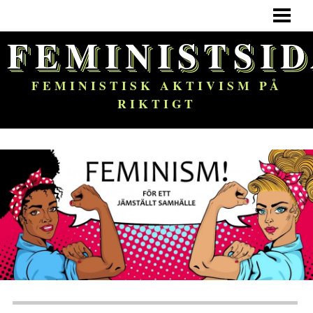
HEM
FEMINISTSI
FEMINISM
OM BLOGGEN
FEMINISTISK AKTIVISM PÅ
RIKTIGT