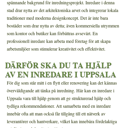
spännande bakgrund för inredningsprojekt. Inredare i denna
stad drar nytta av det arkitektoniska arvet och integrerar lokala
traditioner med moderna designkoncept. Det är inte bara
bostäder som drar nytta av detta; även kommersiella utrymmen
som kontor och butiker kan förbättras avsevärt. En
professionell inredare kan arbeta med företag för att skapa
arbetsmiljöer som stimulerar kreativitet och effektivitet.
DÄRFÖR SKA DU TA HJÄLP
AV EN INREDARE I UPPSALA
För dig som står mitt i en flytt eller renovering kan det kännas
överväldigande att tänka på inredning. Här kan en inredare i
Uppsala vara till hjälp genom att ge strukturerad hjälp och
tydliga rekommendationer. Att samarbeta med en inredare
innebär ofta att man också får tillgång till ett nätverk av
leverantörer och hantverkare, vilket kan innebära fördelaktiga