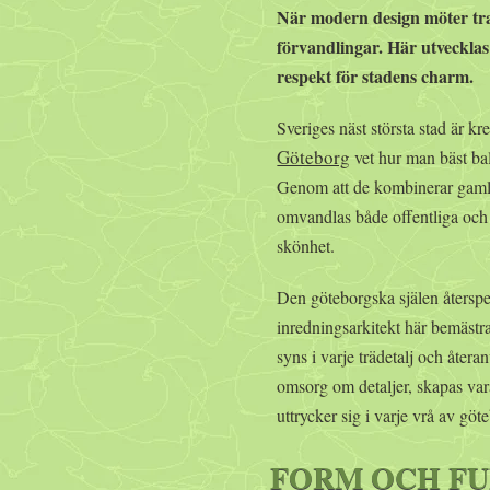
När modern design möter tra
förvandlingar. Här utvecklas
respekt för stadens charm.
Sveriges näst största stad är kr
Göteborg
vet hur man bäst bal
Genom att de kombinerar gamla
omvandlas både offentliga och p
skönhet.
Den göteborgska själen återspe
inredningsarkitekt här bemästra
syns i varje trädetalj och åte
omsorg om detaljer, skapas var
uttrycker sig i varje vrå av gö
FORM OCH FU