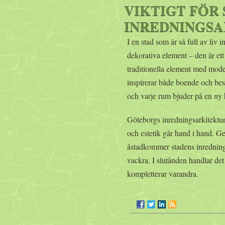
VIKTIGT FÖR
INREDNINGS
I en stad som är så full av liv
dekorativa element – den är ett 
traditionella element med mode
inspirerar både boende och besök
och varje rum bjuder på en ny h
Göteborgs inredningsarkitektur
och estetik går hand i hand. G
åstadkommer stadens inrednings
vackra. I slutänden handlar det
kompletterar varandra.