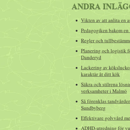
ANDRA INLÄG
Vikten av att anlita en 
Pedagogiken bakom en 
Regler och tullbestämme
Planering och logistik f
Danderyd
Lackering av köksluckor
karaktär åt ditt kök
Säkra och stilrena lösn
verksamheter i Malmö
Så förenklas tandvårde
Sundbyberg
Effektivare golvvård 
ADHD-utredning för vux