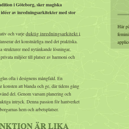
dition i Göteborg, sker magiska
 idéer av inredningsarkitekter med stor
Här på
duktig inredningsarkitekt i
eativ och varje
femini
anserar det konstnärliga med det praktiska.
applic
 strukturer med nytänkande lösningar,
rivata miljöer till platser av harmoni och
glas ofta i designens mångfald. En
r konsten att blanda och ge, där tidens gång
ranvänd del. Genom varsam planering och
aktiga intryck. Denna passion för hantverket
teborgarnas hem och arbetsplatser.
NKTION ÄR LIKA