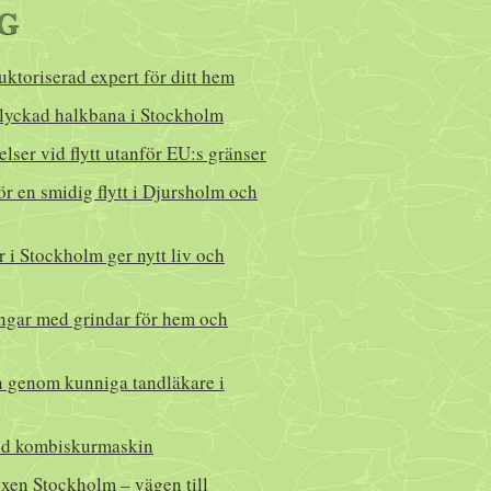
G
auktoriserad expert för ditt hem
lyckad halkbana i Stockholm
lser vid flytt utanför EU:s gränser
ör en smidig flytt i Djursholm och
 i Stockholm ger nytt liv och
ingar med grindar för hem och
n genom kunniga tandläkare i
med kombiskurmaskin
en Stockholm – vägen till