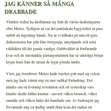
JAG KÄNNER SÅ MÅNGA
DRABBADE
Världen verkar ha återhämtat sig från de värsta skakningarna
efter Metoo. Tydligen så var det patriarkala byggverket så pass
stabilt att ingenting hände. Nu är vi tillbaka på ruta ett igen,
diskussionen har gått från övergrepp, utnyttjande och rena
våldtäkter till det gamla vanliga. Gubbväldet är fortfarande
kvar och de misstänkta gärningsmännen har så sakteliga börjat
krypa fram från de stenar de legat gömda under.
Visst, jag överdriver. Metoo hade mycket gott med sig också,
men jag hade väntat mig en mer radikal förändring. Det
talades om en kvinnlig revolution och ett systerskap vars
händer skulle hållas knutna - oavsett vilken bransch, vilket
område och vilken ålder det handlade om. Av ballongen jag
förväntade mig en ljudlig smäll ifrån kom det endast ett