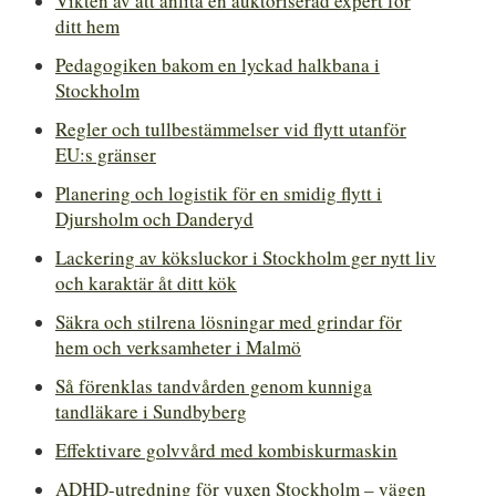
Vikten av att anlita en auktoriserad expert för
ditt hem
Pedagogiken bakom en lyckad halkbana i
Stockholm
Regler och tullbestämmelser vid flytt utanför
EU:s gränser
Planering och logistik för en smidig flytt i
Djursholm och Danderyd
Lackering av köksluckor i Stockholm ger nytt liv
och karaktär åt ditt kök
Säkra och stilrena lösningar med grindar för
hem och verksamheter i Malmö
Så förenklas tandvården genom kunniga
tandläkare i Sundbyberg
Effektivare golvvård med kombiskurmaskin
ADHD-utredning för vuxen Stockholm – vägen