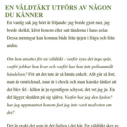
EN VÅLDTÄKT UTFÖRS AV NÅGON
DU KÄNNER
En vanlig sak jag hört är följande: jag borde gjort mer, jag
borde skrikit, klöst honom eller satt tänderna i hans axlar.
Dessa meningar kan komma både från tjejen i fråga och från
andra.
Om hon utsattes för en våldtäkt - varför syns det inga spår,
varför jobbar hon kvar och varför har hon inte polisanmält
händelsen?
För att det inte är så himla enkelt. Allt går så fort,
man är omtöcknad, man är i chock och man kanske tänker att
det blev fel - killen är ju egentligen schysst, det vet jag ju. En
del lägger skulden på sig själva.
Varför bar jag den kjolen?
har jag uppmuntrat honom fast jag inte varit medveten om
det?
Det är exakt det som är det farliga i det här. En våldtäkt sker av