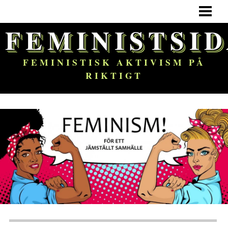
HEM
FEMINISTSI
FEMINISM
OM BLOGGEN
FEMINISTISK AKTIVISM PÅ
RIKTIGT