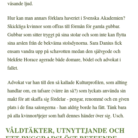
väsande ljud.
Hur kan man annars förklara haveriet i Svenska Akademien?
Skickliga kvinnor som offras till förmån för gamla gubbar.
Gubbar som sitter tryggt på sina stolar och som inte kan flytta
sina arslen från de bekväma stolsdynorna. Sara Danius fick
ensam vandra upp på schavotten medan den självgode och
blekfete Horace agerade både domare, bödel och advokat i
fallet.
Advokat var han till den så kallade Kulturprofilen, som allting
handlar om, en tafsare (värre än så?) som lyckats använda sin
makt för att skaffa sig fördelar - pengar, renommé och en given
plats i de fina salongerna - han aldrig borde ha fått. Tänk bara
på alla kvinnor/tjejer som haft dennes händer över sig. Usch.
VÅLDTÄKTER, UTNYTTJANDE OCH