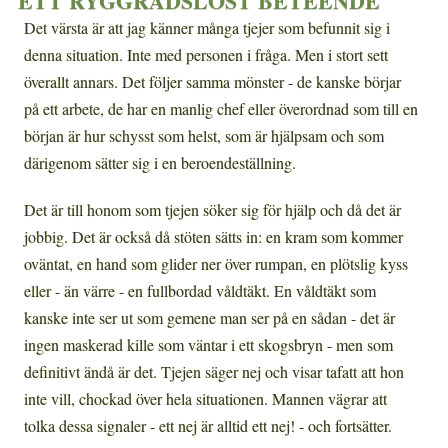
ETT RYGGRADSLÖST BETEENDE
Det värsta är att jag känner många tjejer som befunnit sig i
denna situation. Inte med personen i fråga. Men i stort sett
överallt annars. Det följer samma mönster - de kanske börjar
på ett arbete, de har en manlig chef eller överordnad som till en
början är hur schysst som helst, som är hjälpsam och som
därigenom sätter sig i en beroendeställning.
Det är till honom som tjejen söker sig för hjälp och då det är
jobbig. Det är också då stöten sätts in: en kram som kommer
oväntat, en hand som glider ner över rumpan, en plötslig kyss
eller - än värre - en fullbordad våldtäkt. En våldtäkt som
kanske inte ser ut som gemene man ser på en sådan - det är
ingen maskerad kille som väntar i ett skogsbryn - men som
definitivt ändå är det. Tjejen säger nej och visar tafatt att hon
inte vill, chockad över hela situationen. Mannen vägrar att
tolka dessa signaler - ett nej är alltid ett nej! - och fortsätter.