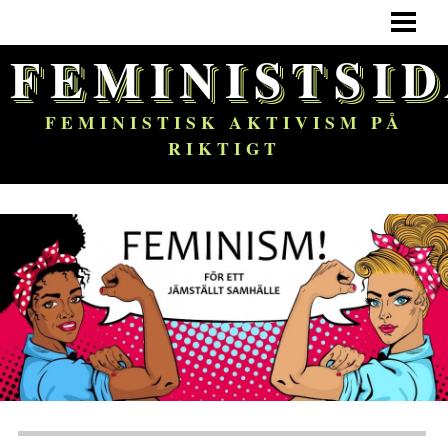
HEM
FEMINISTSI
FEMINISM
OM BLOGGEN
FEMINISTISK AKTIVISM PÅ
RIKTIGT