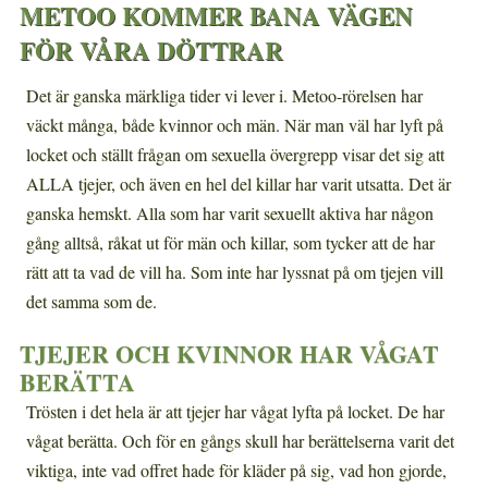
METOO KOMMER BANA VÄGEN
FÖR VÅRA DÖTTRAR
Det är ganska märkliga tider vi lever i. Metoo-rörelsen har
väckt många, både kvinnor och män. När man väl har lyft på
locket och ställt frågan om sexuella övergrepp visar det sig att
ALLA tjejer, och även en hel del killar har varit utsatta. Det är
ganska hemskt. Alla som har varit sexuellt aktiva har någon
gång alltså, råkat ut för män och killar, som tycker att de har
rätt att ta vad de vill ha. Som inte har lyssnat på om tjejen vill
det samma som de.
TJEJER OCH KVINNOR HAR VÅGAT
BERÄTTA
Trösten i det hela är att tjejer har vågat lyfta på locket. De har
vågat berätta. Och för en gångs skull har berättelserna varit det
viktiga, inte vad offret hade för kläder på sig, vad hon gjorde,