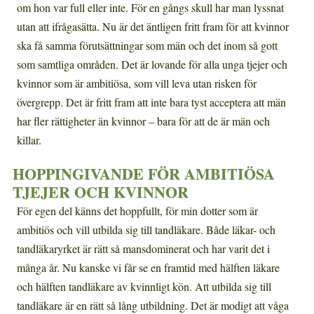
om hon var full eller inte. För en gångs skull har man lyssnat
utan att ifrågasätta. Nu är det äntligen fritt fram för att kvinnor
ska få samma förutsättningar som män och det inom så gott
som samtliga områden. Det är lovande för alla unga tjejer och
kvinnor som är ambitiösa, som vill leva utan risken för
övergrepp. Det är fritt fram att inte bara tyst acceptera att män
har fler rättigheter än kvinnor – bara för att de är män och
killar.
HOPPINGIVANDE FÖR AMBITIÖSA
TJEJER OCH KVINNOR
För egen del känns det hoppfullt, för min dotter som är
ambitiös och vill utbilda sig till tandläkare. Både läkar- och
tandläkaryrket är rätt så mansdominerat och har varit det i
många år. Nu kanske vi får se en framtid med hälften läkare
och hälften tandläkare av kvinnligt kön. Att utbilda sig till
tandläkare är en rätt så lång utbildning. Det är modigt att våga