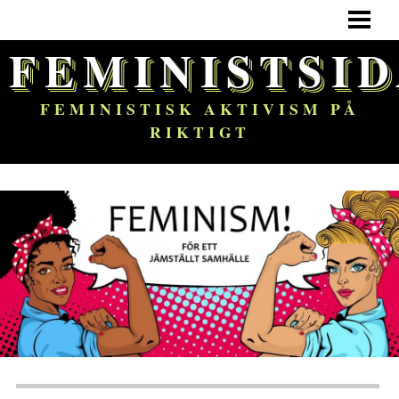
HEM
FEMINISTSI
FEMINISM
OM BLOGGEN
FEMINISTISK AKTIVISM PÅ
RIKTIGT