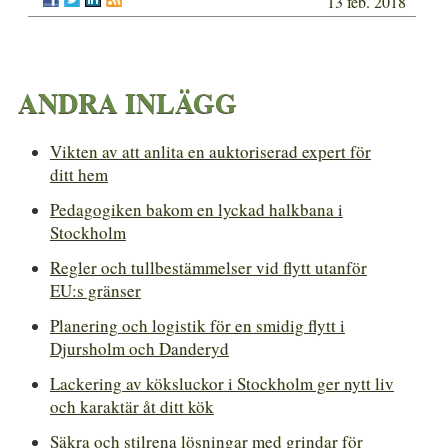
13 feb. 2018
ANDRA INLÄGG
Vikten av att anlita en auktoriserad expert för
ditt hem
Pedagogiken bakom en lyckad halkbana i
Stockholm
Regler och tullbestämmelser vid flytt utanför
EU:s gränser
Planering och logistik för en smidig flytt i
Djursholm och Danderyd
Lackering av köksluckor i Stockholm ger nytt liv
och karaktär åt ditt kök
Säkra och stilrena lösningar med grindar för