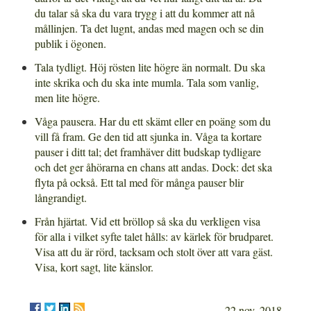
du talar så ska du vara trygg i att du kommer att nå
mållinjen. Ta det lugnt, andas med magen och se din
publik i ögonen.
Tala tydligt. Höj rösten lite högre än normalt. Du ska
inte skrika och du ska inte mumla. Tala som vanlig,
men lite högre.
Våga pausera. Har du ett skämt eller en poäng som du
vill få fram. Ge den tid att sjunka in. Våga ta kortare
pauser i ditt tal; det framhäver ditt budskap tydligare
och det ger åhörarna en chans att andas. Dock: det ska
flyta på också. Ett tal med för många pauser blir
långrandigt.
Från hjärtat. Vid ett bröllop så ska du verkligen visa
för alla i vilket syfte talet hålls: av kärlek för brudparet.
Visa att du är rörd, tacksam och stolt över att vara gäst.
Visa, kort sagt, lite känslor.
22 nov. 2018