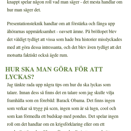
knappt spelar någon roll vad man säger - det mesta handlar om
hur man säger det.
Presentationsteknik handlar om att förstärka och fånga upp
åhörarnas uppmärksamhet - oavsett ämne. På bröllopet blev
det väldigt tydligt att vissa som hade bra historier misslyckades
med att göra dessa intressanta, och det blev även tydligt att det
motsatta faktiskt också ägde rum.
HUR SKA MAN GÖRA FÖR ATT
LYCKAS?
Jag tänkte rada upp några tips om hur du ska lyckas som
talare. Innan dess så finns det en talare som jag skulle vilja
framhålla som en förebild: Barack Obama. Det finns ingen
som verkar så trygg på scen, ingen som är så lugn, cool och
som kan förmedla ett budskap med pondus. Det spelar ingen
roll om det handlar om en krigsförklaring eller om ett