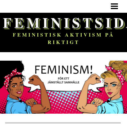
HEM
FEMINISTSI
FEMINISM
OM BLOGGEN
FEMINISTISK AKTIVISM PÅ
RIKTIGT