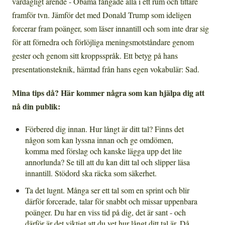
vardagligt ärende - Obama fångade alla i ett rum och tittare
framför tvn. Jämför det med Donald Trump som ideligen
forcerar fram poänger, som läser innantill och som inte drar sig
för att förnedra och förlöjliga meningsmotståndare genom
gester och genom sitt kroppsspråk. Ett betyg på hans
presentationsteknik, hämtad från hans egen vokabulär: Sad.
Mina tips då? Här kommer några som kan hjälpa dig att
nå din publik:
Förbered dig innan. Hur långt är ditt tal? Finns det
någon som kan lyssna innan och ge omdömen,
komma med förslag och kanske lägga upp det lite
annorlunda? Se till att du kan ditt tal och slipper läsa
innantill. Stödord ska räcka som säkerhet.
Ta det lugnt. Många ser ett tal som en sprint och blir
därför forcerade, talar för snabbt och missar uppenbara
poänger. Du har en viss tid på dig, det är sant - och
därför är det viktigt att du vet hur långt ditt tal är. Då