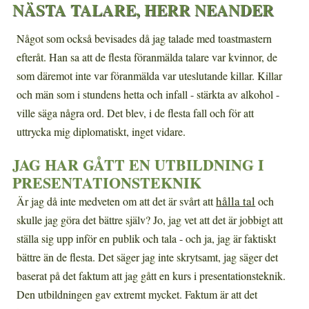
NÄSTA TALARE, HERR NEANDER
Något som också bevisades då jag talade med toastmastern
efteråt. Han sa att de flesta föranmälda talare var kvinnor, de
som däremot inte var föranmälda var uteslutande killar. Killar
och män som i stundens hetta och infall - stärkta av alkohol -
ville säga några ord. Det blev, i de flesta fall och för att
uttrycka mig diplomatiskt, inget vidare.
JAG HAR GÅTT EN UTBILDNING I
PRESENTATIONSTEKNIK
hålla tal
Är jag då inte medveten om att det är svårt att
och
skulle jag göra det bättre själv? Jo, jag vet att det är jobbigt att
ställa sig upp inför en publik och tala - och ja, jag är faktiskt
bättre än de flesta. Det säger jag inte skrytsamt, jag säger det
baserat på det faktum att jag gått en kurs i presentationsteknik.
Den utbildningen gav extremt mycket. Faktum är att det