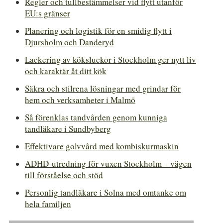
Regler och tullbestämmelser vid flytt utanför
EU:s gränser
Planering och logistik för en smidig flytt i
Djursholm och Danderyd
Lackering av köksluckor i Stockholm ger nytt liv
och karaktär åt ditt kök
Säkra och stilrena lösningar med grindar för
hem och verksamheter i Malmö
Så förenklas tandvården genom kunniga
tandläkare i Sundbyberg
Effektivare golvvård med kombiskurmaskin
ADHD-utredning för vuxen Stockholm – vägen
till förståelse och stöd
Personlig tandläkare i Solna med omtanke om
hela familjen