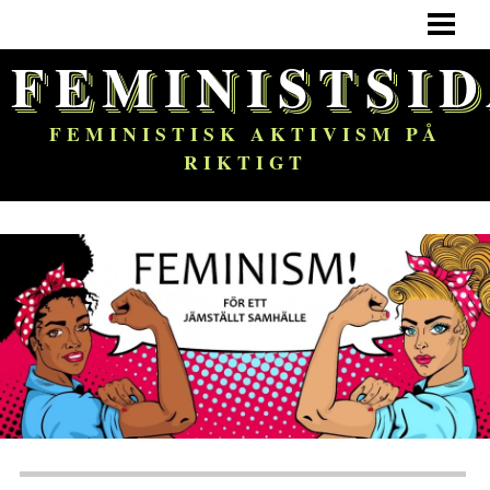
HEM
FEMINISTSI
FEMINISM
OM BLOGGEN
FEMINISTISK AKTIVISM PÅ
RIKTIGT