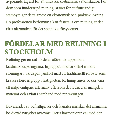
avgörande åtgärd för att undvika kostsamma vattenskador. För
dem som funderar på relining istället för ett fullständigt
stambyte ger detta arbete en ekonomisk och praktisk lösning.
En professionell bedömning kan fastställa om relining är det
rätta alternativet för det specifika rörsystemet.
FÖRDELAR MED RELINING I
STOCKHOLM
Relining ger en rad fördelar utöver de uppenbara
kostnadsbesparingarna. Ingreppet innebär oftast mindre
störningar i vardagen jämfört med ett traditionellt rörbyte som
kräver större ingrepp i fastigheten. Relining anses också vara
ett miljövänligare alternativ eftersom det reducerar mängden
material och avfall i samband med renoveringen.
Bevarandet av befintliga rör och kanaler minskar det allmänna
koldioxidavtrycket avsevärt. Detta harmonierar väl med den