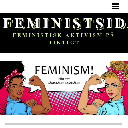
HEM
FEMINISTSI
FEMINISM
OM BLOGGEN
FEMINISTISK AKTIVISM PÅ
RIKTIGT