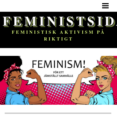
HEM
FEMINISTSI
FEMINISM
OM BLOGGEN
FEMINISTISK AKTIVISM PÅ
RIKTIGT