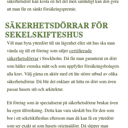
säkerhetsdörr kan kosta en hel del men samtidigt kan den göra
att man får en sänkt försäkringspremie.
SÄKERHETSDÖRRAR FÖR
SEKELSKIFTESHUS
Vill man byta ytterdörr till sin lägenhet eller sitt hus ska man
certifierade
vända sig till ett företag som säljer
säkerhetsdörrar
i Stockholm. Då får man garanterat en dörr
som håller svenska mått och som uppfyller försäkringsbolagets
alla krav. Välj gärna en aktör med ett lite större utbud av olika
säkerhetsdörrar. Då blir det enklare att hitta en dörr som även
passar husets stil och arkitektur.
Ett företag som är specialiserat på säkerhetsdörrar brukar även
ha egen tillverkning. Detta kan vara särskilt bra för den som
bor i ett sekelskifteshus eftersom man då kan få en ytterdörr
som ser exakt ut som husets originaldörr. Då slipper man