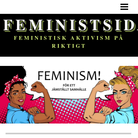
HEM
FEMINISTSI
FEMINISM
OM BLOGGEN
FEMINISTISK AKTIVISM PÅ
RIKTIGT