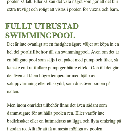
poolen så lätt. Eller så kan det vara något som gör att det blir
extra trevligt och roligt att vistas i poolen för vuxna och barn.
FULLT UTRUSTAD
SWIMMINGPOOL
Det är inte ovanligt att en fastighetsägare väljer att köpa in en
pooltillbehör
hel del
till sin swimmingpool. Även om det är
en billigare pool som säljs i ett paket med pump och filter, så
kanske en kraftfullare pump ger bättre effekt. Och till det går
det även att få en högre temperatur med hjälp av
soluppvärmning eller ett skydd, som dras över poolen på
natten.
Men inom området tillbehör finns det även sådant som
dammsugare för att hålla poolen ren. Eller varför inte
badleksaker eller en luftmadrass att ligga och flyta omkring på
i godan ro. Allt för att få ut mesta möjliga av poolen.