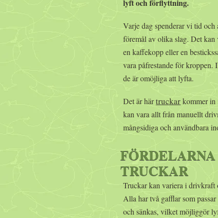
lyft och förflyttning.
Varje dag spenderar vi tid och a
föremål av olika slag. Det kan v
en kaffekopp eller en bestickss
vara påfrestande för kroppen. I
de är omöjliga att lyfta.
truckar
Det är här
kommer in i
kan vara allt från manuellt drivn
mångsidiga och användbara ino
FÖRDELARNA 
TRUCKAR
Truckar kan variera i drivkraf
Alla har två gafflar som passar
och sänkas, vilket möjliggör lyf