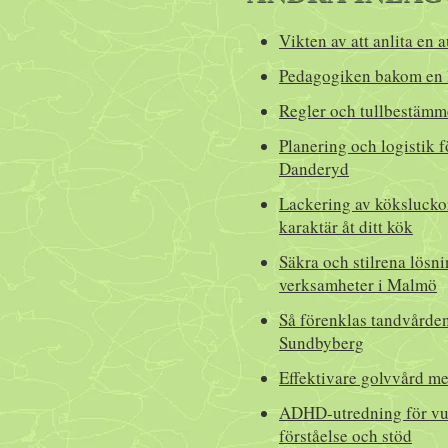
Vikten av att anlita en 
Pedagogiken bakom en 
Regler och tullbestämme
Planering och logistik f
Danderyd
Lackering av köksluckor
karaktär åt ditt kök
Säkra och stilrena lösn
verksamheter i Malmö
Så förenklas tandvårde
Sundbyberg
Effektivare golvvård 
ADHD-utredning för vux
förståelse och stöd