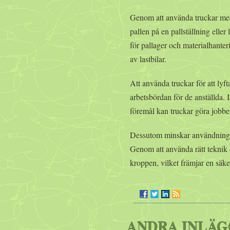
Genom att använda truckar med
pallen på en pallställning eller 
för pallager och materialhante
av lastbilar.
Att använda truckar för att lyf
arbetsbördan för de anställda. I
föremål kan truckar göra jobbet
Dessutom minskar användningen
Genom att använda rätt teknik 
kroppen, vilket främjar en säke
ANDRA INLÄG