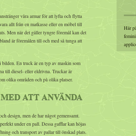
nstränger våra armar för att lyfta och flytta
ara allt från en matkasse eller en möbel till
Här på
ats. Men när det gäller tyngre föremål kan det
femini
bland är föremålen till och med så tunga att
applic
 bilden. En truck är en typ av maskin som
a till diesel- eller eldrivna. Truckar är
m olika områden och på olika platser.
MED ATT ANVÄNDA
t och design, men de har något gemensamt.
 perfekt under en pall. Dessa gafflar kan höjas
tning och transport av pallar till önskad plats.