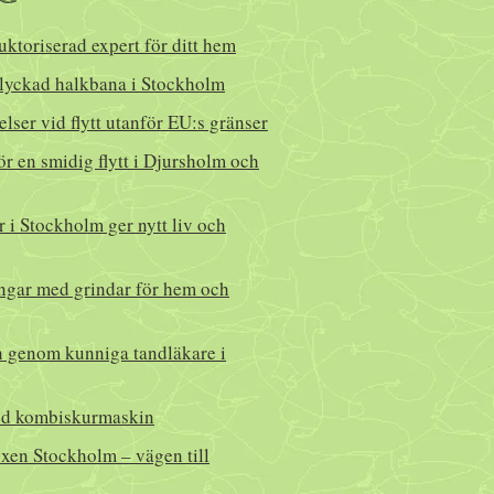
auktoriserad expert för ditt hem
lyckad halkbana i Stockholm
lser vid flytt utanför EU:s gränser
ör en smidig flytt i Djursholm och
 i Stockholm ger nytt liv och
ingar med grindar för hem och
n genom kunniga tandläkare i
med kombiskurmaskin
en Stockholm – vägen till