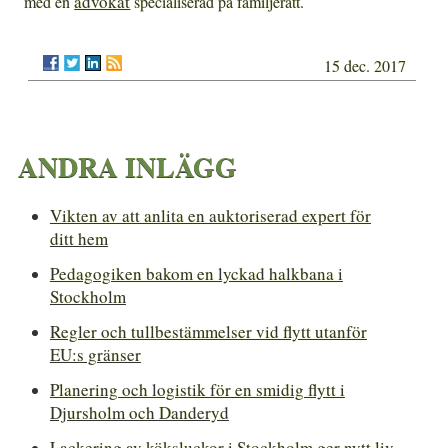
advokat
med en
specialiserad på familjerätt.
15 dec. 2017
ANDRA INLÄGG
Vikten av att anlita en auktoriserad expert för
ditt hem
Pedagogiken bakom en lyckad halkbana i
Stockholm
Regler och tullbestämmelser vid flytt utanför
EU:s gränser
Planering och logistik för en smidig flytt i
Djursholm och Danderyd
Lackering av köksluckor i Stockholm ger nytt liv