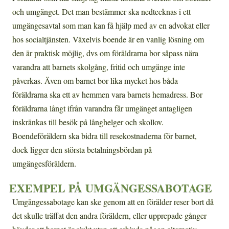
och umgänget. Det man bestämmer ska nedtecknas i ett
umgängesavtal som man kan få hjälp med av en advokat eller
hos socialtjänsten. Växelvis boende är en vanlig lösning om
den är praktisk möjlig, dvs om föräldrarna bor såpass nära
varandra att barnets skolgång, fritid och umgänge inte
påverkas. Även om barnet bor lika mycket hos båda
föräldrarna ska ett av hemmen vara barnets hemadress. Bor
föräldrarna långt ifrån varandra får umgänget antagligen
inskränkas till besök på långhelger och skollov.
Boendeföräldern ska bidra till resekostnaderna för barnet,
dock ligger den största betalningsbördan på
umgängesföräldern.
EXEMPEL PÅ UMGÄNGESSABOTAGE
Umgängessabotage kan ske genom att en förälder reser bort då
det skulle träffat den andra föräldern, eller upprepade gånger