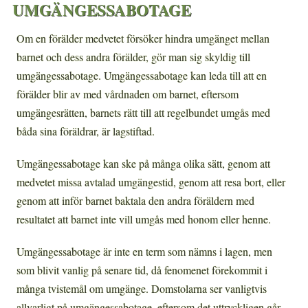
UMGÄNGESSABOTAGE
Om en förälder medvetet försöker hindra umgänget mellan
barnet och dess andra förälder, gör man sig skyldig till
umgängessabotage. Umgängessabotage kan leda till att en
förälder blir av med vårdnaden om barnet, eftersom
umgängesrätten, barnets rätt till att regelbundet umgås med
båda sina föräldrar, är lagstiftad.
Umgängessabotage kan ske på många olika sätt, genom att
medvetet missa avtalad umgängestid, genom att resa bort, eller
genom att inför barnet baktala den andra föräldern med
resultatet att barnet inte vill umgås med honom eller henne.
Umgängessabotage är inte en term som nämns i lagen, men
som blivit vanlig på senare tid, då fenomenet förekommit i
många tvistemål om umgänge. Domstolarna ser vanligtvis
allvarligt på umgängessabotage, eftersom det uttryckligen går