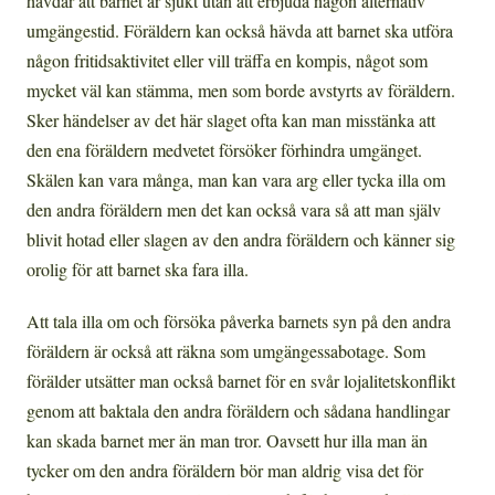
hävdar att barnet är sjukt utan att erbjuda någon alternativ
umgängestid. Föräldern kan också hävda att barnet ska utföra
någon fritidsaktivitet eller vill träffa en kompis, något som
mycket väl kan stämma, men som borde avstyrts av föräldern.
Sker händelser av det här slaget ofta kan man misstänka att
den ena föräldern medvetet försöker förhindra umgänget.
Skälen kan vara många, man kan vara arg eller tycka illa om
den andra föräldern men det kan också vara så att man själv
blivit hotad eller slagen av den andra föräldern och känner sig
orolig för att barnet ska fara illa.
Att tala illa om och försöka påverka barnets syn på den andra
föräldern är också att räkna som umgängessabotage. Som
förälder utsätter man också barnet för en svår lojalitetskonflikt
genom att baktala den andra föräldern och sådana handlingar
kan skada barnet mer än man tror. Oavsett hur illa man än
tycker om den andra föräldern bör man aldrig visa det för