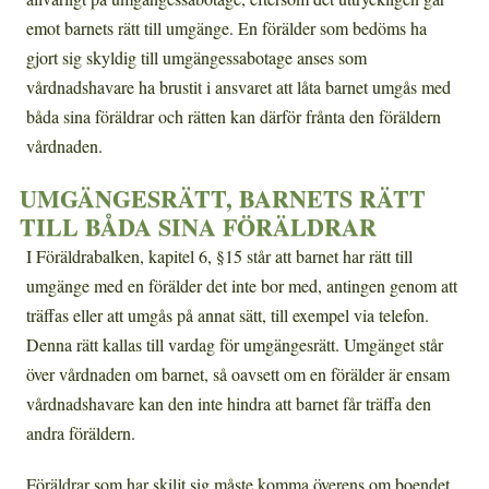
emot barnets rätt till umgänge. En förälder som bedöms ha
gjort sig skyldig till umgängessabotage anses som
vårdnadshavare ha brustit i ansvaret att låta barnet umgås med
båda sina föräldrar och rätten kan därför frånta den föräldern
vårdnaden.
UMGÄNGESRÄTT, BARNETS RÄTT
TILL BÅDA SINA FÖRÄLDRAR
I Föräldrabalken, kapitel 6, §15 står att barnet har rätt till
umgänge med en förälder det inte bor med, antingen genom att
träffas eller att umgås på annat sätt, till exempel via telefon.
Denna rätt kallas till vardag för umgängesrätt. Umgänget står
över vårdnaden om barnet, så oavsett om en förälder är ensam
vårdnadshavare kan den inte hindra att barnet får träffa den
andra föräldern.
Föräldrar som har skiljt sig måste komma överens om boendet