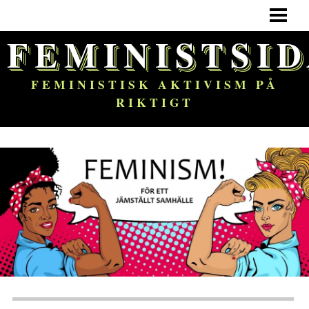
HEM
FEMINISTSI
FEMINISM
OM BLOGGEN
FEMINISTISK AKTIVISM PÅ
RIKTIGT