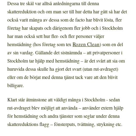
Dessa tre skäl var alltså anledningarna till denna
skattereduktion och om man ser till hur detta har gått så har det
också varit många av dessa som de facto har blivit lösta, fler
företag har skapats och därigenom fler jobb och i Stockholm
har man också sett hur fler- och fler personer väljer
Rozen Clean
hemstädning (hos företag som tex
) som en del
av sin vardag. Gällande det sistnämnda – att privatpersoner i
Stockholm tar hjälp med hemstädning – är det svårt att sia om
huruvida dessa skulle ha gjort det svart (utan rut-avdraget)
eller om de börjat med denna tjänst tack vare att den blivit
billigare.
Klart står åtminstone att väldigt många i Stockholm - sedan
rut-avdraget blev möjligt att använda – använder extern hjälp
för hemstädning och andra tjänster som seglar under denna
skattereduktions flagg – fönsterputs, tvättning, strykning etc.