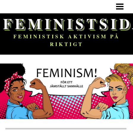
HEM
FEMINISTSI
FEMINISM
OM BLOGGEN
FEMINISTISK AKTIVISM PÅ
RIKTIGT