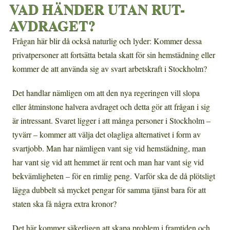
VAD HÄNDER UTAN RUT-
AVDRAGET?
Frågan här blir då också naturlig och lyder: Kommer dessa
privatpersoner att fortsätta betala skatt för sin hemstädning eller
kommer de att använda sig av svart arbetskraft i Stockholm?
Det handlar nämligen om att den nya regeringen vill slopa
eller åtminstone halvera avdraget och detta gör att frågan i sig
är intressant. Svaret ligger i att många personer i Stockholm –
tyvärr – kommer att välja det olagliga alternativet i form av
svartjobb. Man har nämligen vant sig vid hemstädning, man
har vant sig vid att hemmet är rent och man har vant sig vid
bekvämligheten – för en rimlig peng. Varför ska de då plötsligt
lägga dubbelt så mycket pengar för samma tjänst bara för att
staten ska få några extra kronor?
Det här kommer säkerligen att skapa problem i framtiden och